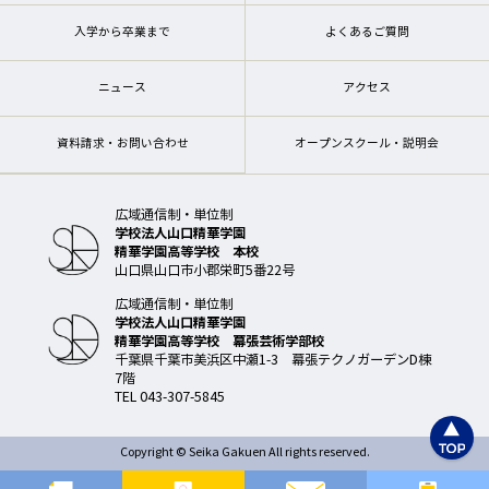
入学から卒業まで
よくあるご質問
ニュース
アクセス
資料請求・お問い合わせ
オープンスクール・説明会
広域通信制・単位制
学校法人山口精華学園
精華学園高等学校 本校
山口県山口市小郡栄町5番22号
広域通信制・単位制
学校法人山口精華学園
精華学園高等学校 幕張芸術学部校
千葉県千葉市美浜区中瀬1-3 幕張テクノガーデンD棟
7階
TEL 043-307-5845
Copyright © Seika Gakuen All rights reserved.