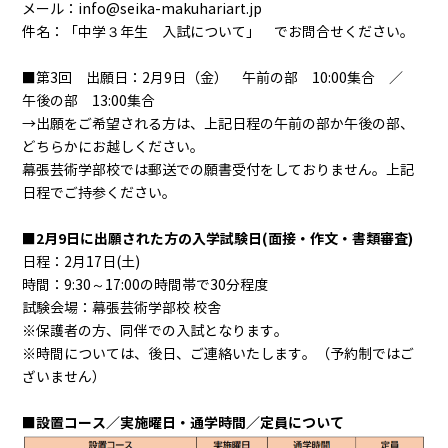
メール：info@seika-makuhariart.jp
件名：「中学３年生 入試について」 でお問合せください。
■第3回 出願日：2月9日（金） 午前の部 10:00集合 ／
午後の部 13:00集合
→出願をご希望される方は、上記日程の午前の部か午後の部、
どちらかにお越しください。
幕張芸術学部校では郵送での願書受付をしておりません。上記
日程でご持参ください。
■2月9日に出願された方の入学試験日(面接・作文・書類審査)
日程：2月17日(土)
時間：9:30～17:00の時間帯で30分程度
試験会場：幕張芸術学部校 校舎
※保護者の方、同伴での入試となります。
※時間については、後日、ご連絡いたします。（予約制ではご
ざいません）
■設置コース／実施曜日・通学時間／定員について