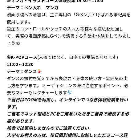
③マンガ・イラストコース体験授業 15:30～17:00
テーマ：ペン入れ マンガ
漫画原稿への清書は、主に専用の「Gペン」と呼ばれる筆記具を
使用します。
筆圧のコントロールやタッチの入れ方等様々な技法を勉強し
て、実際の漫画原稿にGペンで清書する作業を体験をしてみまし
ょう✍
④K-POPコース
(来校ではなく、自宅での受講となります)
11:00～12:30
テーマ：ダンス
ダンスの振付を覚えてから表現力・身体の使い方・雰囲気の出
し方を学びます。 オーディションの際に注意するポイント、必
要なマナーもレクチャーします
※当日はZOOMを利用し、オンラインでつなぎ体験授業を行い
ます。
ご自宅でネット環境とPCをご用意いただきご自身で接続する必
要があります。
校舎では実施しませんのでご注意ください。
入学をお考えの方は、後日個別相談にお越しいただきコース詳