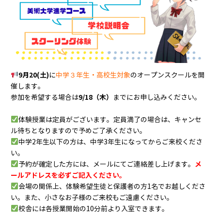
9月20(土)
に
中学３年生・高校生対象
のオープンスクールを開
催します。
9
/18（木）
参加を希望する場合は
までにお申し込みください。
体験授業は定員がございます。定員満了の場合は、キャンセ
ル待ちとなりますので予めご了承ください。
中学2年生以下の方は、中学3年生になってからご来校くださ
い。
メ
予約が確定した方には、メールにてご連絡差し上げます。
ールアドレスを必ずご記入ください。
会場の関係上、体験希望生徒と保護者の方1名でお越しくださ
い。また、小さなお子様のご来校もご遠慮ください。
校舎には各授業開始の10分前より入室できます。