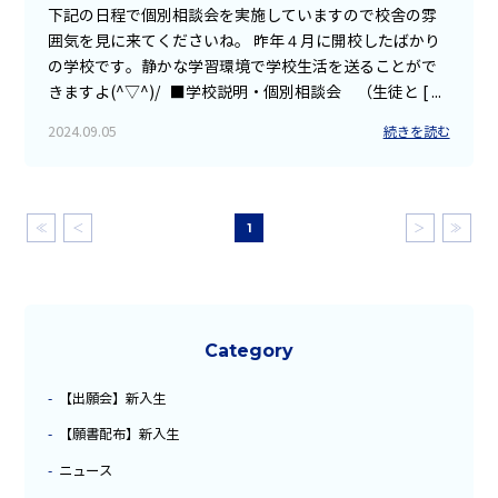
下記の日程で個別相談会を実施していますので校舎の雰
囲気を見に来てくださいね。 昨年４月に開校したばかり
の学校です。静かな学習環境で学校生活を送ることがで
きますよ(^▽^)/ ■学校説明・個別相談会 （生徒と [ ...
2024.09.05
続きを読む
≪
＜
1
＞
≫
Category
【出願会】新入生
【願書配布】新入生
ニュース